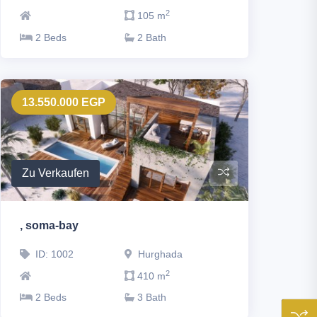
2
105 m
2 Beds
2 Bath
13.550.000 EGP
Zu Verkaufen
, soma-bay
ID: 1002
Hurghada
2
410 m
2 Beds
3 Bath