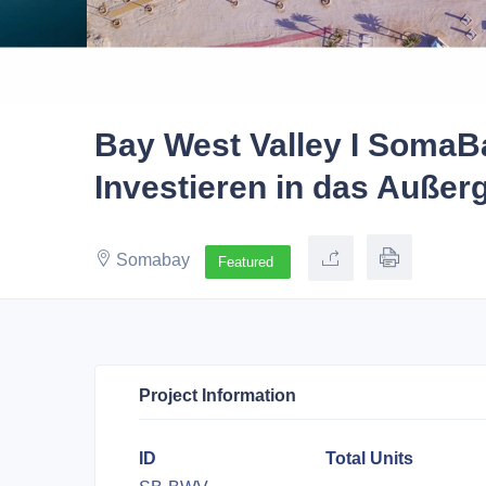
Bay West Valley I SomaBa
Investieren in das Auße
Somabay
Featured
Project Information
ID
Total Units