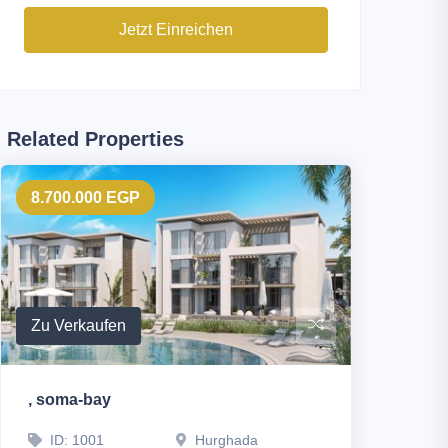
Jetzt Einreichen
Related Properties
8.700.000 EGP
Zu Verkaufen
, soma-bay
ID: 1001
Hurghada